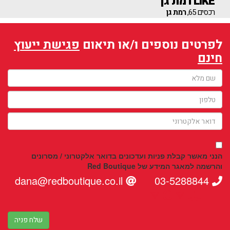
LIKE רמת גן
רכסים 65,
רמת גן
לפרטים נוספים ו/או תיאום
פגישת ייעוץ
חינם
הנני מאשר קבלת פניות ועדכונים בדואר אלקטרוני / מסרונים
והרשמה למאגר המידע של Red Boutique
dana@redboutique.co.il
03-5288844