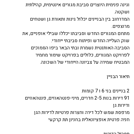
וגינה פנימית היוצרים סביבת מגורים אינטימית, קהילתית
ושקטה.
המדרחוב בין הבניינים יכלול גינות ותאורת גן ושטחים
מרוצפים.
מתחם המגורים החדש וסביבתו יכללו שבילי אופניים, את
שוק העלייה החדש ופיתוח סביבתי ייחודי.
הסביבה האותנטית נשמרת ובתי הבאר ביפו הסמוכים
לפרויקט המגורים, כלולים בפרויקט שימור מחמיר
המבטיח שמירה על צביונה הייחודי של השכונה.
תיאור הבניין
2 בניינים בני 6 ו 7 קומות
91 דירות בנות 2-5 חדרים, מיני-פנטהאוזים, פנטהאוזים
ודירות גן
מרפסת שמש לכל דירה וחצרות פרטיות לדירות הגן
חניה פרטית אופציונאלית בחניון תת קרקעי
תמהיל הדירות